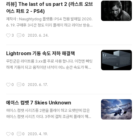
리뷰] The last of us part 2 (라스트 오브
였습니다. PS4 플레 따고 4일만에 구매 해서 시작. 텍스트
어스 파트 2 - PS4)
야 기존의 빌더즈2(PS4)와 차이가 없어 큰 위화감 없이 진
글 내용
행이 되었습니다. 다소 몇몇 구현에서 문제가 발생 하는것
제작사 : Naughtydog 플랫폼: PS4 전용 발매일 2020.
은 섬 이동시 캐릭터 배웅이.. 잘리는 경우가 있더군요. 그
6. 19. 구매후 3시간 정도 미리 플레이 하고 라이브 방송
것외에는 즐겁게 플레이..
포기해 버린 게임 엔딩보고 그 판단은 옳았다 생각합니다
작성시간
3
0
2020. 6. 24.
(라이브방송을 포기한 것이지 잠안자고 달려서 월요일에
엔딩은 완료) 먼저 "이게임을 플레이하고 저와는 다른 경험
을 하신 분들에게 제 의견을 강제 하는 것이 아니라 개인적
Lightroom 기동 속도 저하 해결책
플레이 소감"임을 밝힙니다. 스포일러가 가득하니 원치 않
글 내용
무진군은 라이트룸 3.xx를 주로 사용 합니다. 이전엔 빠릿
는 분들은 뒤로 가기 해주시기 바랍니다. 리뷰를 읽기 전에
하게 기동이 되고 움직이던 녀석이 어느 순간 속도가 뚝뚝
.... 먼저 무진군은 TLOU 팬입니다. 라스트오브어스를 PS
떨어지더니 아예 처음 기동 할때 속도 까지 헤메고 있으면
3 발매 후 소유 하고 있으며 이후 PS4용 리마스터 PS3용
속이 터짐과 동시에 아... PC업그레이드의 시간이 왔구나...
레프트 비하인드 PS4용 레프트 비하인드.. 둘다 했으니 T
작성시간
0
0
2020. 6. 17.
라는 생각이 듭니다. 라이트룸은 기동시 카탈로그 파일을
LOU는 PS3/PS4로 본편 DLC 전부 구매 플레이는..
전부 읽어 드리고, 이후에 추가 로딩을 하는 것은 카탈로그
이미지 섬네일.. 불행히도 카탈로그관련 파일을 메모리에
에이스 컴뱃 7 Skies Unknown
로드 시키는데 엄청난 시간을 할애 합니다. 대부분은 file -
글 내용
optimize Catalog..를 통해 관리를 하시는 분들도 계시
에이스 컴뱃 시리즈중 2편을 플레이 하고 오랫만에 잡은
겠지만.. 카탈로그는 정리를 하여도 섬네일은 그대로 갖고
에이스 컴뱃 시리즈 이다. 3주에 걸쳐 조금씩 플레이 해서
있다는 사실을 알고 계신지요. 용량은 적지만, 섬네일 파일
엔딩까지 보았는데... 에이리어88을 기억하는 사람들이라
이 저같은 경우 몇년을 그냥 두었더니 10,000개 이상이 ..
면, 대사와 캐릭터 설정등 나쁘지 않지만.. 어디까지나 이런
작성시간
0
0
2020. 4. 19.
베이스의 게임들은 (전쟁관련) 스토리성이나 고증 등이 잘