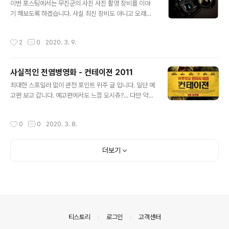
이번 포스팅에서는 무진군의 사진 사진 촬영 장비를 이야
화는 폐렴구균이 들어오면 인체의 면역체계는 일합니다..
기 해보도록 하겠습니다. 사실 최신 장비도 아니고 오래되
(응?) 보는 바와 같이 2화 생채기에 3화는 인플루엔자 4화
었죠.. 그만큼 산전 수전을 함께 겪으며 온 소중한 동료 같
는 식중독에 걸리다가 5화에선 알러지로 고생하는 ... 그러
은 장비 입니다. 각 작업별 다른 장비를 사용하는 것도 있구
다 암세포를 거쳐..(어..어이?) 종국에는 출혈성 쇼크,...(얼
작성시간
2
0
2020. 3. 9.
요. 뭐 제가 영상을 하는 것은 아니니 사진 촬영 장비. 그러
마나 다친거냐?) 의 상황이 되어서 적혈구와 백혁구 대식세
니까 사진에만 집중 해서 구성 하고 15여년 함께 한 장비들
포..
을 소개 합니다. 제바디로 사용 하는 메이커는 사실 2개 회
사실적인 전염병영화 - 컨테이젼 2011
사 입니다. 이전부터 넘어온것으로 치면 올림푸스나 후지
글 내용
나 캐논 까지 해서 총 5개 업체를 사용 하는 군요. 사실 소
최대한 스포일러 없이 관전 포인트 위주 글 입니다. 일단 예
니는 못써 봤습니다. 살짝 살짝 만지는 정도랄까요? 필름
고편 보고 갑니다. 예고편에서도 느낌 오시쥬?... 다만 약간
바디는 사실 현재 상황에서는 악세사리나 혹은 재미 정도
의 낙시는 있는 예고편입니다.. 저번주인가 보았던 컨베이
로 사용되는 소품의 이미지가 점점 많아 지고 있는 것도 사
젼 2011 입니다. 익숙한 배우들도 많이 나오고, 현재 코로
작성시간
0
0
2020. 3. 8.
실이고, 아나로그 감성에..
나-19로 인해 전염병 관련 영화로써 재조명 되고 있는데...
최근에는 해리포터 시리즈 다음으로 많이 본 영화가 되었
다는 역주행의 끝판왕이 되었습니다. 사실 엄청난 수작은
더보기
아닙니다. 저같은 경우는 왓챠 플레이에서 보았는데, 짧은
런닝타임에 여러가지 스토리와 상황을 우겨 넣다 보니, 엄
청나게 대충 대충 지나가는 느낌으로 영화가 끝납니다. 요
는 첫번째 감염자 부터 시작하는 여러가지 상황과 정부와
세계의 노력 그리고 그것에 따른 상황의 진행 등에 대한 부
분은 무척 흥미롭고 꽤나 ..
의안내
티스토리
로그인
고객센터