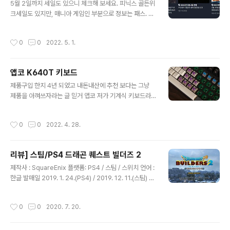
겠지만, 대부분은 컬렉터(?)에서 크게 벗어 나지 못한다는
5월 2일까지 세일도 있으니 체크해 보세요. 피닉스 골든위
것이 문제이다. 한권을 읽어도 완전히 이해하고 완독하는
크세일도 있지만, 매니아 게임인 부분으로 정보는 패스. 주
사람이 있는 반면 대충 흝어보고 책장으로 가는 사람도 있
목할 만한 세일은 몇가지로 요약할 수 있는데요.(무순) 1.
다. 사람마다 다르고 어느것이 옳다 라고 이야기 하기엔 그
네오위즈 세일 세일 대표작 : 스컬 / 디제이맥스 (DLC할인
작성시간
0
0
2022. 5. 1.
렇지만, 좋은 책하나가 인생..
포함) 2. 반다이 세일 세일 대표작 : 드래곤볼 / 슈로대 / 원
피스 / 테일즈시리즈 / 아이돌마스터 / 에이스컴뱃 (엘든링
은 빠졌네요) 3. 캡콤세일 세일 대표작 : 스트리트파이터 /
앱코 K640T 키보드
데메크 / 레지던트이블 / 역전재판 / 몬헌 / 데드라이징 등
글 내용
등 (워낙많....) -조금 애매한 구성이 있긴 한데 4. 스퀘어에
제품구입 한지 4년 되었고 내돈내산에 추천 보다는 그냥
닉스 세일 세일 대표작 : 드퀘 / 파판 / 니어오토마타 / 성검
제품을 아껴쓰자라는 글 믿거 앱코 저가 기계식 키보드라
전설 / 옥토패스 트래블러등. -개인적으로는 드퀘라인 빼고
는 말이 있어서... 텐키리스를 사용해 보니 숫자 쓸때 빼고
구파판은 조작감이....-ㅅ-;.. ..
는 불편한 느낌이 없어서 4년정도동안 잘 사용했던 K640
작성시간
0
0
2022. 4. 28.
T청축을 자축으로 교체 커스텀이라면 대충 PBT 키캡으로
교체를 하고 펑션은 청축 기본 키캡으로 놓아 두었다. 그러
다 보니 ㅎㅎ 뭔가 키감이 조금 다르긴 한데 alt(자축)+F4
리뷰] 스팀/PS4 드래곤 퀘스트 빌더즈 2
를 누른다던가.. 일단 글을 쓸때는 똑같은 오테뮤 자축 같은
글 내용
경우 나름 쫀쫀한 느낌이 나쁘지 않다. 15$(환율 오르기전
제작사 : SquareEnix 플랫폼: PS4 / 스팀 / 스위치 언어 :
에 지름)로 110pcs를 질렀으니 필요한 만큼 쓰고 잘 두게
한글 발매일 2019. 1. 24.(PS4) / 2019. 12. 11.(스팀) 매
된.. 청축은 교체중에 3개 부셔 먹어서 조금 아쉽긴 하지
우 즐겁게 플레이 하였고 사진 촬영 제외 하고는 다 해놓아
만.. 일반 61키 부분외 10개(ins/del/pgup,down /h..
서 급 생각나서 플레를 6월 25일에 땄습니다. 마침 스팀에
작성시간
0
0
2020. 7. 20.
서 여름 세일에 돌입한 상태라 확인해 보니 DLC 3종 포함
에 50%할인 추가 5,000원 할인이란 .... ㄷㄷㄷㄷㄷ 한
혜택으로 판매를 하고 있길래 PC판으로 구매 하여 진행 하