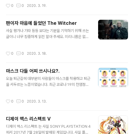
죠..) 여튼 그동안 iphone 버전과 PC..
행복. 일단은 나이도 먹고 있는 중이고 고기를 좋아 하다 보
작성시간
0
0
2020. 3. 19.
니 요산생성이 낮은 쪽으로 먹고 싶어 하지만 알콜과 고기
는...음... 아니겠지.. 일단 살부터 빼고 봐야.. 살은 둘째 치
고라도 집에서 이런 저런 방법으로 소고기 굽기랑 볶음밥
팬이자 마음에 들었던 The Witcher
만들기가 내 주말의 취미라면 취미인데, 늘 뿌듯 하게 먹고
글 내용
있는 것 같다. 적당히 음식 만들고 촬영하고 냠냠 하는게 재
사실 평가나 기타 등등 보다는 기분을 기억하기 위해 쓰는
미라면 재미고 즐거운 하루 일과라 생각하지만, 이걸 매일
글이니 너무 징중하게 읽진 말아 주세요. 미리니름은 없으
같이 하셨던 어머니 생각하면 참 대단 하시다 라는 생각..
니 편히 읽으셔도 됩니다. 넷플릭스에서 위쳐를 서비스 했
(게다가 맛있기 까지..) 3월 들어 열심히 블로그로 복귀 하..
다. 나오자 마자 정주행 돌파 해버렸던 시리즈 인데, 게임
작성시간
0
0
2020. 3. 18.
팬도 드라마 팬도 모두 만족 시킨 것 같다. 개인적으로는 게
임 위쳐와는 별개의 상황으로 이해를 해 버렸는데. 얼굴에
상처 없는 게롤트(훗날 생기겠쥬..)라던가.. 트리스 팬으로
마스크 다들 어찌 쓰시나요?.
써 트리스가.. 아아... (이건 넘어갑시다.) 트리스 같은 경우
글 내용
사실 CD PROJECT의 위쳐 시리즈에서 미모 폭발 해주신
오늘 퇴근길에 대부분의 사람들이 마스크를 착용하고 퇴근
거지 사실 소설에서는 같은 상황은 아니고 게임상의 스토
을 서두르는 느낌이었습니다. 최근 코로나 19의 전염정도
리와 소설속의 스토리가 다르다 보니 벌어지는 일이기도
가 무시무시할 정도네요.. 전문가 집단에서는 인류의 50~
합니다. 여튼 넘어가서 이번 위쳐 시즌 1같은 경우는 영리
60%가 감염 될 것으로 보고는 있는데 손씻기 잘하고 마스
작성시간
0
0
2020. 3. 13.
한게 전체적인 시간적..
크 잘 쓰면 더 떨어지지 않을까 희망 회로 돌려 봅니다. 문
제는 예전에 메르스 사스 때도 그랬지만 마스크의 착용 입
니다. 지나가면서 보는 시민들의 마스크 착용은 불편해서
디제이 맥스 리스펙트 V
그런지 얼굴과 밀착 안되신 분들이 많더라구요.. 구하기도
글 내용
힘든 마스크 제대로 착용을 하는게 낫지 않을까 생각이 듭
디제이 맥스 리스펙트 는 사실 SONY PLAYSTATION 4
니다. 물론 KF80이상제품 들은 숨쉬기 편하진 않겠지만,
에서 2017년 7월 28일에 발매된 게임입니다. 사실 플스