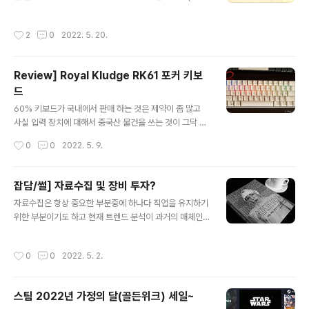
릭스) 에서 티브이판으로 캐릭터 성향등을 인지후. PS4로
플래티넘 스타즈, 스텔라스테이지에 관심을 보이다가.(할
작성시간
2
0
2022. 5. 20.
인) 결국 또 잊혀져서 평가가 좋은 스탈릿 시즌으로 처음 접
하게 됩니다. 시리즈를 처음 안지 15년이 지나서 처음으로
플레이 하게된 "아이돌마스터:스탈릿 시즌"을 리뷰해볼 예
Review] Royal Kludge RK61 포커 키보
정입니다. 현재 PS4와 Steam에서 발매가 되었습니다. 사
드
실 관심은 있었으나, 비쥬얼노벨스타일이나, 연애시뮬레이
글 내용
션류에는 관심이 이 없었기 때문에 과거 세가새턴용 사쿠
60% 키보드가 국내에서 판매 하는 것은 제약이 좀 많고
라대전 정도라면 모를까 피하고 싶었던 것은 사실이었던
사실 입력 장치에 대해서 중국산 물건을 쓰는 것이 그닥 좋
타이틀 이었는데 워낙 평가가 좋았던 상황에서 이마트에
지 않은 선택이라 생각해서 고민을 하다가 도저히 조건이
작성시간
0
0
2022. 5. 9.
갔더니 신품 19,900원의 착한가격에..
맞는 제품이 없어서 결국 중국산으로 구매. 여러 외국 리뷰
들을 보고 전체적으로 평가는 21년까지 있는데 가성비가
좋다? 정도 였고 30$수준 이었다. 그정도면 뭐 기계신 키
잡담/썰] 자료수집 및 장비 투자?
보드 인데 나쁘지 않은 가격 같아서 찾아 보니 이미 50$에
글 내용
자료수집은 항상 중요한 부분중에 하나다 직업을 유지하기
가깝게 가격이 올라 있었다..(22년 기준) 전체적으로 평가
위한 부분이기도 하고 현재 트렌드 분석이 과거의 매체인
는 좋은데 아쉬운 점은 울림과 소리가 좀 싸구려 느낌이 난
(내용) 출판물에서 얻어지는 것도 상당하다. 이미 이전 사
다 정도 .. 난 싸구려 느낌이 좋으니 구입 하기로 결정. 개인
진가의 유산인 부분도 있기 때문에, 내용에 대한 이해와 적
적으로 요즘 버전에 대한 리뷰는 찾기가 좀 어려워서 고민
작성시간
0
0
2022. 5. 2.
용은 항상 많은 부분을 차지 한다. 옛날 그림에 관련된 일을
을 많이 했는데 나의 구입 조건은 다음과 같았다. 1. 60%
하고 있을때 모팀장(별로 다시 엮이고 싶지 않은)은 월 수
레이아웃일 것..
입의 20~30퍼센트는 자료에 투자해야 한다고 한다. 뭐 맞
스팀 2022년 가정의 달(골든위크) 세일~
긴 한데 활용도의 능력이 좋은 사람은 그렇게 투자 해도 되
글 내용