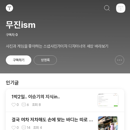
검색하기
티스토리
무진ism
구독자
0
사진과 게임을 좋아하는 스냅사진가이자 디자이너의 세상 바라보기
구독하기
방명록
신고하기 레이어
열기
인기글
1박2일.. 이승기의 지식in..
0
6
조회
8
결국 여차 저차해도 손에 맞는 바디는 따로 있
다..
0
14
조회
4