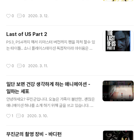
최소한 숨을 쉴때 마스크가 움직일 정도로 밀착을 하는 것
로는 별 관심도 없고 생각도 안했었는데, STEAM으로 등
이 좋지 않을까 생각이 듭니다. 이것은 컵형인데 중요 한것
록 되고 얼리 버드 중에 결국 구매를 해서 플레이를 하고 있
작성시간
0
0
2020. 3. 12.
은 5,6번 입니다. 과거 군대 다..
네요. 이전에 트릴로지는 구매 하고 잠깐 하다 쳐박아 놓았
었는데, 리스펙트는 좀 쉬워서 그런지 자주 플레이 하게 됩
니다.(사실 USB 락도 맛탱이가 간게.. 하아..) 디제이맥스
Last of US Part 2
의 이번 리스펙트 같은 경우 다소 아쉬운건 역시 캐릭터..
글 내용
사실 좀 맘에 안드는건 개취니까 이해해 주시기 바랍니다.
PS3, PS4까지 해서 리마스터 버전까지 팬을 자처 할수 있
(맘에 안들고 불편한건 개인취향이니까.. 쩝.) 여튼 STEA
는 타이틀.. 소니 플레이스테이션 독점작이라 아쉬움은 있
M으로 오늘 정식 버전으로 등록이 되었습니다. 얼리 버드
지만 그만큼 대표적이고 제작사인 NAUGHTY DOG 도
는 이제 끝났다는 것이죠. 그러면서 여러 곡과 OST 기타
부담은 있겠지만, 안정적인 지원을 받다 보니 좋은 작품으
작성시간
0
0
2020. 3. 11.
블라 ..
로 만날 수 있게 되는 것이 아닐지.. 싶다. 다만. .2020.2.2
1일... 발매에서 5월 29일 발매일 변경의 상황은 어찌 보면
PS5가 나오는 시점에 황혼을 마무리 하는 정말 LAST O
일단 보면 건강 생각하게 하는 애니메이션 -
F PS4 가 될지도 모르겠다. 이전에 PS3때도 PS3의 황혼
일하는 세포
기이자, PS4 발매 소식이 있을 때였으니 마무리 투수로 끝
글 내용
판왕이 이번에도 등장했다... 가 맞을지도 모르겠다. 뭐 팬
안녕하세요? 무진군입니다. 오늘은 가족이 볼만한.. 괜찮은
이라고 해도 3번정도 밖에 안깼고.. 사실 마음 아픈 부분과
애니메이션 하나를 소개 하기 위해 글을 쓰고 있습니다. 일
속이 쓰리고 아팠던 여러 챕터 때문에... 자주 ..
단 15세 이용가에, 교육 만화 같은 '일하는 세포' 입니다.
작성시간
1
0
2020. 3. 10.
(그렇다고 교육 만화는 아닙니다.) 말그래도 우리 몸에서
일하는 세포에 대한 이야기 인데요.. 문제는 건강하고 아무
문제 없으면.. 이야기가 진행이 안되겠죠..(건강하고 이상없
무진군의 촬영 장비 - 바디편
는 사람의 밝은 이야기는 학습만화에서 찾아봐야..) 여튼 1
글 내용