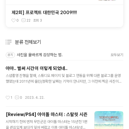
제2회] 프로젝트 대한민국 2009!!!!
0
22
조회
3
분류 전체보기
주요 글 목록
사진을 올바르게 감상하는 법.
모두보기
공지
아아.. 벌써 시간이 이렇게 되었네..
글 내용
스냅촬영 진행을 할때, 스튜디오 페이지 및 블로그 연동을 위해 다른 블로그를 운영
했었는데 2011년에 올린(정확한 날짜는 기억이 안나지만, 그 이전에 찍은 사진이었
을텐데..) 사진에 "이사진이 왜 여기 올라와 있죠?" 라는 이야기를 남기신 분이 계셨
다. 사실 최근 블로그도 방치 상태이기 때문에, 오랫만에 로그인을 해서 당황을 하고
작성시간
1
0
2023. 4. 22.
댓글을 달려고 봤더니 가족이 아니라.. 본인. 아.. 중학생인가... 사실 인물/ 기록 사진
에는 당연한 것이지만, '인격'이 있다고 생각한다. 기록은 기록으로만 되어야 하고, 어
떠한 인경의 침해가 발생하면 안되는 부분이 있는데, 그전에 앞서 초상권이라는 문제
[Review/PS4] 아이돌 마스터 : 스탈릿 시즌
가 존재 한다. 이것은 "금전적 보상"이 되는게 아니라 삭제될 권리를 이야기 하는 것
글 내용
이다. 사실상 일반인의 초상권은 그 ..
시작하기 전에 먼저 무진군은 아이돌 마스터는 15년전 1편
을 관심있게 보다가 잊어 버렸고 이후 아이돌 마스터(넷플