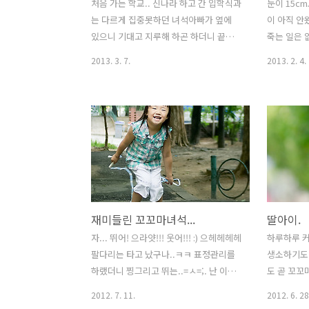
처음 가는 학교.. 신나라 하고 간 입학식과
눈이 15cm
는 다르게 집중못하던 녀석아빠가 옆에
이 아직 안
있으니 기대고 지루해 하곤 하더니 끝나
죽는 일은 
자 마자 운동장에서 질주 본능을.. 인조 잔
뚫고 집에 
2013. 3. 7.
2013. 2. 4.
디로 깔린 곳도 많은데 아직은 흙이 있는
비몽 사몽간
초등학교 라는건 참 좋다. 요즘 흙을 접하
라 하나 들
지 못하는 아이들에게, 조금이라도 그런
데 들어 보
추억이 남아 있게 되지 않을까?앞으로도
가 욘석 생
신나게 앞으로 뛰어 나가면 좋겠다. 입학
다. 어쩌다
식 빠숑이 좀 남다르긴 하네...쿨럭... PS:
을 수 없어
서울도 이젠 한학년에 3개반.. 한반에 20
서 작은 눈
명 남짓... 나는 국민학교때 오전 오후반
날개와 아빠
으로 24개반이 넘었고 50명이나 되었는
었다.원래 
재미들린 꼬꼬마녀석...
딸아이.
데..아이들이 없긴 하구나... 학교가 많아
만드는 거겠지.
진걸까?.. 조금은 많은 단체 생활을 경험
DA 70mm 
자... 뛰어! 으라얏!!! 웃어!!! :) 으헤헤헤헤
하루하루 
해 보길 바라는데... 학교로의 첫발을 내
이 되면 좋
팔다리는 타고 났구나..ㅋㅋ 표정관리를
생소하기도 
딛은 만큼 많은 친구들과 행복한 학창 생
하랬더니 찡그리고 뛰는..=ㅅ=;. 난 이녀
도 곧 꼬꼬
활을 시작하..
석의 속을 알 수가 없다. 점핑샷에 재미들
2012. 7. 11.
2012. 6. 28
린 우리집 꼬꼬마.일상의 소소함을 남기