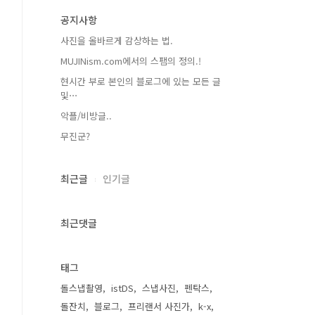
공지사항
사진을 올바르게 감상하는 법.
MUJINism.com에서의 스팸의 정의.!
현시간 부로 본인의 블로그에 있는 모든 글
및⋯
악플/비방글..
무진군?
최근글
인기글
최근댓글
태그
돌스냅촬영
istDS
스냅사진
펜탁스
돌잔치
블로그
프리랜서 사진가
k-x