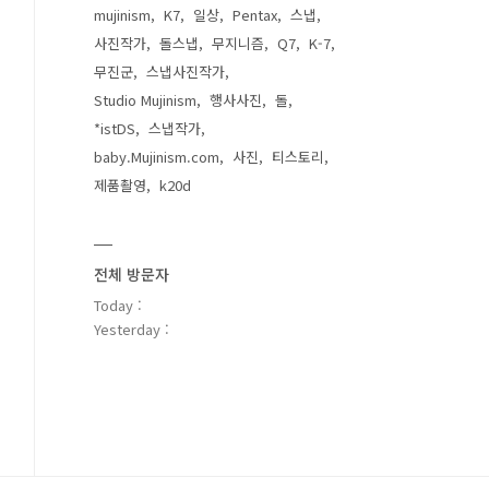
mujinism
K7
일상
Pentax
스냅
사진작가
돌스냅
무지니즘
Q7
K-7
무진군
스냅사진작가
Studio Mujinism
행사사진
돌
*istDS
스냅작가
baby.Mujinism.com
사진
티스토리
제품촬영
k20d
전체 방문자
Today :
Yesterday :