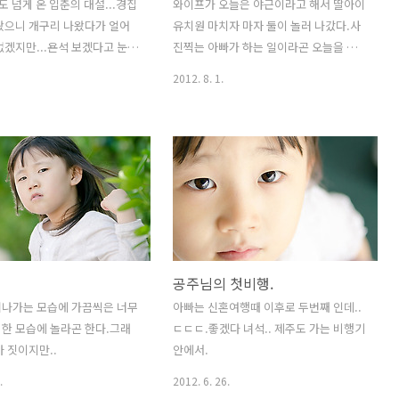
도 넘게 온 입춘의 대설...경칩
와이프가 오늘은 야근이라고 해서 딸아이
왔으니 개구리 나왔다가 얼어
유치원 마치자 마자 둘이 놀러 나갔다.사
없겠지만...욘석 보겠다고 눈을
진찍는 아빠가 하는 일이라곤 오늘을 기
왔더니 너무 너무 지쳐 버렸다..
억하게 추억을 선물하는 것 뿐이 아닐까?
2012. 8. 1.
에 녀석 이 일찍도 왔고 카메
엄마 몰래 아이스크림도 둘이서 먹고...
쳐 업고 나가서 눈놀이를 했는
늘 삶에 치여 정신 없던 와중에 조금은 서
이는건 조금 삐뚫어진 하트..내
로에게 삶의 쉼표가 되어 주는게 아닐까?
각하는 마음 같기도 해서 짠하
소소한 동네 마실이 가끔은 작은 행복을
 보니 집안을 뒤져도 장갑을 찾
일깨우곤 한다. PS: 이젠 시키면 다한다..
서 미니 눈사람을 만들자! 라면
찍은 사진을 그자리에서 Review하면서
사람을 함께 만들어 줬다.. 이후
다시 찍어주세요! 라고 외치는거 보면 주
가 꽂아준 팔로 마무리가 되
관과 자아가 나보단 뚜렷한가 보다.
천사는 얼굴을 볼 수 없으니 못
공주님의 첫비행.
? PENTAX K-x + PENTAX
f2.4 Limited 훗날 좋은 기억
커나가는 모습에 가끔씩은 너무
아빠는 신혼여행때 이후로 두번째 인데..
겠는데..
한 모습에 놀라곤 한다.그래
ㄷㄷㄷ.좋겠다 녀석.. 제주도 가는 비행기
마 짓이지만..
안에서.
.
2012. 6. 26.