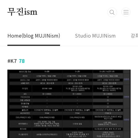
본문 바로가기
무진ism
Home(blog MUJINism)
Studio MUJINism
강
K7
78