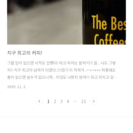
지구 최고의 커피!
그럴 맘이 없으면 시작도 안했다! 라고 외치는 분위기!!! 음.. 나도 그렇
지!! 지구 최고의 남자가 되겠다.!!!(응?) 이 작자가..=ㅅ=+++ 허황대도
꿈이 없으면 살수가 없으니까.. 이것도 나쁘지 않아!!! 라고 외치고 있습
니다.. 2009년이 이제 2개월 남았네요.. 새해의 원대한 꿈 다들 기억하시
2009. 11. 3.
죠?ㅋ
1
2
3
4
···
13