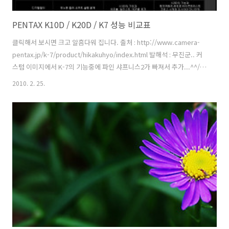
PENTAX K10D / K20D / K7 성능 비교표
클릭해서 보시면 크고 알흠다워 집니다. 출처 : http://www.camera-
pentax.jp/k-7/product/hikakuhyo/index.html 발해석 : 무진군.. 커
스텀 이미지에서 K-7의 기능중에 파인 샤프니스2가 빠져서 추가...^^/
K20D의 저온 밴딩은 복불복 랜덤이기 때문에.. 아마도 0도로 내세우는
2010. 2. 25.
듯 합니다.. 이미 얼어 붙은 K20D로 찍은 사진을 봤기 때문에..ㅋㅋ 물론
K7도 -10 이하에서도 동작할꺼라 생각합니다..^^