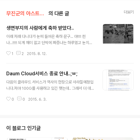
더보기
무진군의 아스트랄 세계
의 다른 글
생면부지의 사람에게 축하 받았다..
글 내용
이래 저래 다니다가 눈에 들어온 축하 문구... 야!!!! 씐
나...!!!!! 되게 재미 없고 단박에 짜증나는 하루였고 눈치밥
에 이래 저래 기분이 별로 좋지 않지만 축하해 주신 모든 분
1
2
2015. 8. 12.
들께 감사 한 기분으로 하루를 보냈습니다. 이름도 모르고
글을 쓰신 분도 모르지만.. 삼가 감사를 올립니다.
Daum Cloud서비스 종료 안내..;ㅂ;
글 내용
다음의 클라우드 서비스가 역사의 한장으로 사라질예정입
니다.저야 100G를 사용하고 있긴 햇는데.. 그래서 더 데미
지가 있군요..;ㅂ; 베타 사용자다 보니 뭐 용량이 그렇습니
0
0
2015. 6. 3.
다만.. 뜬금 없는 종료 공지에... 다음카카오의 "고심끝에 클
라우드 서비스를 해체하기로 했습니다"가..그닥 달갑지는
않습니다. 언제고 서비스가 종료가 되고 공지로 올라올수
있지만, "수익"에 따라 그렇게 된다는것은 조금.. 뭐 자선
사업가는 아니니 불만을 가질 수는 없겠지요..하지만 꽤나
이 블로그 인기글
당황 스럽긴 합니다.전문은 이러합니다..;ㅂ; (클릭하시면
조금 더 깨끗하게 보실수 있습니다..쿨럭.)업로드는 7월 31