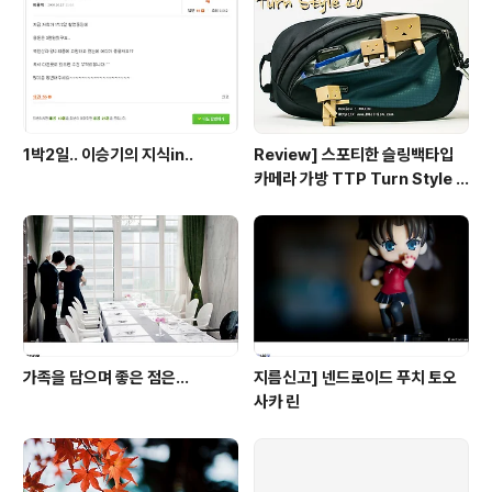
일까지이며, 이후 15년 말까지는 다운로드까지는 가능하
군요...;ㅂ; 100G의 용량을 어찌 다운을 받을지 고민 스럽
긴 합니다. ..
1박2일.. 이승기의 지식in..
Review] 스포티한 슬링백타입
카메라 가방 TTP Turn Style 2
0
가족을 담으며 좋은 점은...
지름신고] 넨드로이드 푸치 토오
사카 린