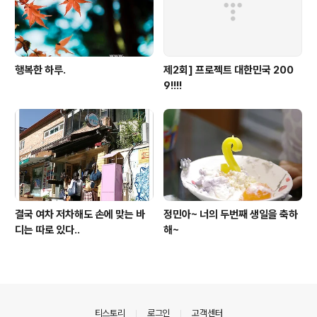
행복한 하루.
제2회] 프로젝트 대한민국 200
9!!!!
결국 여차 저차해도 손에 맞는 바
정민아~ 너의 두번째 생일을 축하
디는 따로 있다..
해~
의안내
티스토리
로그인
고객센터