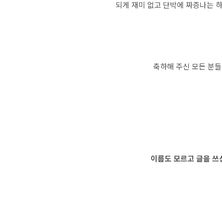
되게 재미 없고 단박에 짜증나는 
축하해 주신 모든 분들
이름도 모르고 글을 쓰신