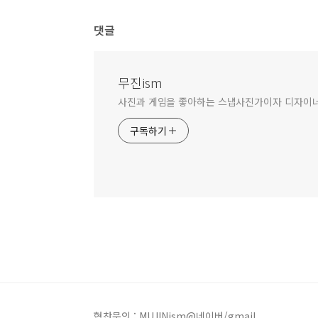
댓글
무진ism
사진과 게임을 좋아하는 스냅사진가이자 디자이
구독하기
협찬문의 : MUJINism@네이버/gmail