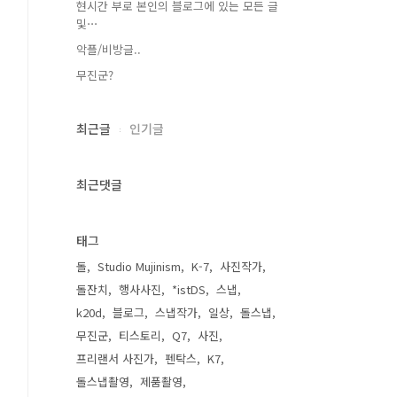
현시간 부로 본인의 블로그에 있는 모든 글
및⋯
악플/비방글..
무진군?
최근글
인기글
최근댓글
태그
돌
Studio Mujinism
K-7
사진작가
돌잔치
행사사진
*istDS
스냅
k20d
블로그
스냅작가
일상
돌스냅
무진군
티스토리
Q7
사진
프리랜서 사진가
펜탁스
K7
돌스냅촬영
제품촬영