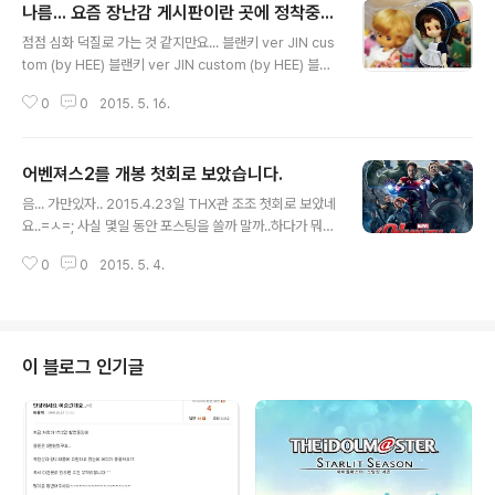
나름... 요즘 장난감 게시판이란 곳에 정착중...
글 내용
점점 심화 덕질로 가는 것 같지만요... 블랜키 ver JIN cus
tom (by HEE) 블랜키 ver JIN custom (by HEE) 블랜
키 ver HEE with OSCAR DOLL 다들 너무나 좋아 해 주
0
0
2015. 5. 16.
시네요...저야 블로그로 돌아오면 되지만 보트피플 상태라
는 건 맞는 거라...;ㅂ; 오늘은 사랑하는 동생의 결혼식날...
카메라나 들어야 겠네유....=ㅅ=; K-x 고고싱...!!!!!! Studi
어벤져스2를 개봉 첫회로 보았습니다.
o Bambola World Studio MUJINism
글 내용
음... 가만있자.. 2015.4.23일 THX관 조조 첫회로 보았네
요..=ㅅ=; 사실 몇일 동안 포스팅을 쓸까 말까..하다가 뭐
이제 예약율이 95%가 넘어서 보실 분들은 다 보시지 않았
0
0
2015. 5. 4.
을까? 라는 생각에서 썰을 풀어 보려 합니다. 네네.. 무진군
은 마블 매니아 입니다. 만화로 뒤통수를 쳐주신 혹은 영화
로는 배다른 형제인 스파이더맨도 좋아 합니다. 마블 무비
만 갖고 이야기 하자면, 아이언맨에 열광중이고.. 윈터 솔져
에서 캡틴에 꽂혔지요.. 물론 에이전트 쉴드나 에이전트 카
이 블로그 인기글
터는 다 보고 갔습니다. 젊었을적 자비스씨와 뭐.. 우주에서
뛰어다니는 갤럭시 오브 가디언 등등... 빠짐없이 다 보고
갔네요.. 2시간 훌쩍 갔습니다. (호감도가 있으니..)그렇다
고 내용이 충실한 것은 아닙니다. 충공깽 정도로 나쁜것..