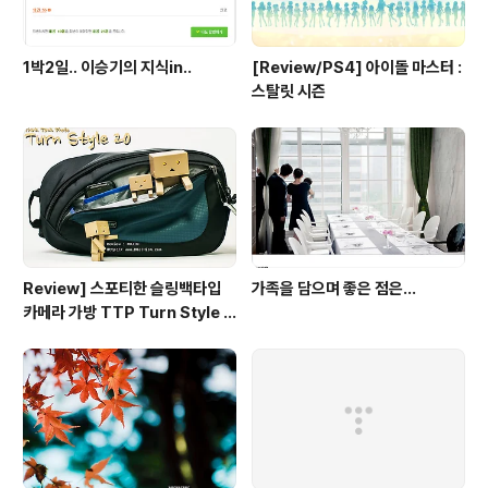
1박2일.. 이승기의 지식in..
[Review/PS4] 아이돌 마스터 :
스탈릿 시즌
Review] 스포티한 슬링백타입
가족을 담으며 좋은 점은...
카메라 가방 TTP Turn Style 2
0