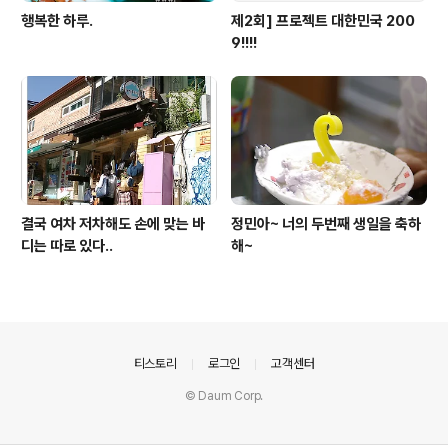
행복한 하루.
제2회] 프로젝트 대한민국 200
9!!!!
결국 여차 저차해도 손에 맞는 바
정민아~ 너의 두번째 생일을 축하
디는 따로 있다..
해~
의안내
티스토리
로그인
고객센터
© Daum Corp.