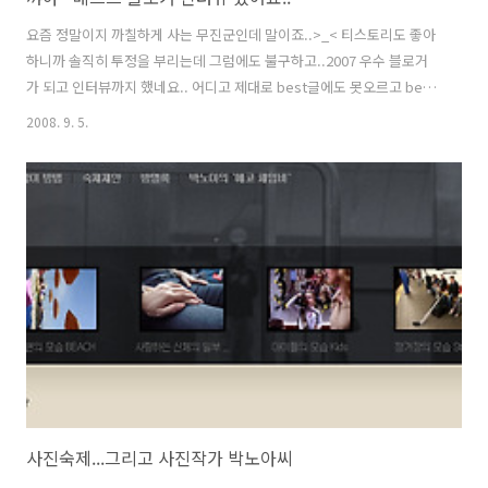
요즘 정말이지 까칠하게 사는 무진군인데 말이죠..>_< 티스토리도 좋아
하니까 솔직히 투정을 부리는데 그럼에도 불구하고..2007 우수 블로거
가 되고 인터뷰까지 했네요.. 어디고 제대로 best글에도 못오르고 best
사진에도 오른적이 없지만.(추천사진이나 추천글 말고~) 그래도 블로그
2008. 9. 5.
를 하면서 이런일까지 생기다니! 라면서 즐거워 하고 있습니다. 앞으로도
좋은 일들로 좋고 밝은 글만 적을 수 있었으면 좋겠네요... 어찌 변화가
될지 모르겠지만.. '나'를 잃어 버리고 싶진 않아서 열심히 글도 쓰고 소
통에 힘을 쓰도록 하겠습니다. 가끔씩 너무 과격하다 (?) 할 만한 글들도
있지만, 사람이니까..라고 생각하고 제 블로그에 와주시는 많은 분들 덕
에 여기까지 온것 같습니다. 2008년 이일 하나만으로도 정말 행..
사진숙제...그리고 사진작가 박노아씨