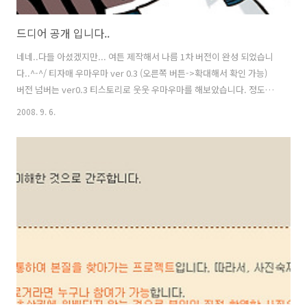
드디어 공개 입니다..
네네..다들 아셨겠지만... 여튼 제작해서 나름 1차 버전이 완성 되었습니
다..^-^/ 티자매 우마우마 ver 0.3 (오른쪽 버튼->확대해서 확인 가능)
버전 넘버는 ver0.3 티스토리로 웃웃 우마우마를 해보았습니다. 정도이
군요..집에서 사운드 입히고... 테터양과 큐브양도 우마우마를 함
2008. 9. 6.
께.........=ㅅ=;;..(완성은 언제가 될지 모르겠지만... 뭐 퀄리티를 확인해
보시는겸 해서 올렸습니다.) 조만간에 스크린 세이버로 3인 우마우마 질
을 할지도 모르겠습니다.. 니코동으로 수출 계획중..=ㅅ=;...(뭐 그닥 먹힐
꺼 같진 않지만..) 여튼.. 능력상(사실 귀찮음에.. adult버전은 생략합니
다.) 부록. 시크릿 버전 포함 티스양 알리미를 배포 하겠습니다.!!! 시간은
내일! 웃샤 ! 열심히 하다..