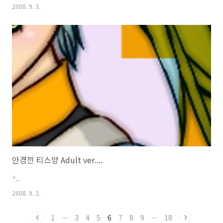
2008. 9. 3.
안경낀 티스양 Adult ver....
>_
2008. 9. 2.
1
···
3
4
5
6
7
8
9
···
18