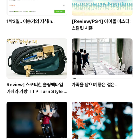
1박2일.. 이승기의 지식in..
[Review/PS4] 아이돌 마스터 :
스탈릿 시즌
Review] 스포티한 슬링백타입
가족을 담으며 좋은 점은...
카메라 가방 TTP Turn Style 2
0