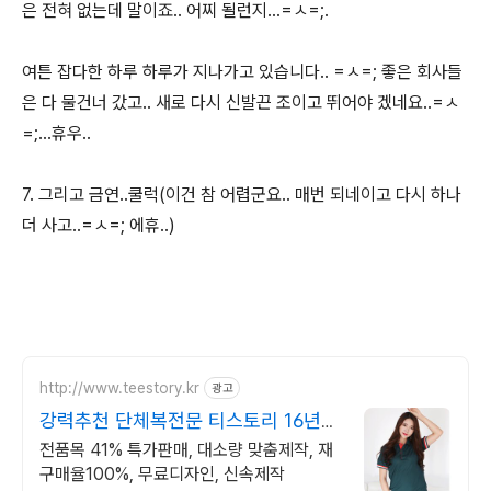
은 전혀 없는데 말이죠.. 어찌 될런지...=ㅅ=;.
여튼 잡다한 하루 하루가 지나가고 있습니다.. =ㅅ=; 좋은 회사들
은 다 물건너 갔고.. 새로 다시 신발끈 조이고 뛰어야 겠네요..=ㅅ
=;...휴우..
7. 그리고 금연..쿨럭(이건 참 어렵군요.. 매번 되네이고 다시 하나
더 사고..=ㅅ=; 에휴..)
http://www.teestory.kr
광고
강력추천 단체복전문 티스토리 16년
전통의 전문업체
전품목 41% 특가판매, 대소량 맞춤제작, 재
구매율100%, 무료디자인, 신속제작