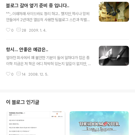
블로그 갈아 엎기 준비 중 입니다..
글 내용
^^;..이래저래 사이드바도 정리 하고.. 했지만,역시나 맘에
안들어서 2년여간 열심히 사용한 팀블로그 스킨과 작별을
고하기 위해 몇일째 고민중입니다.^^ 잡탕 블로그다 보니,
0
28
2009. 1. 4.
스킨도 꽤나 잡탕이었기 때문에, 2년여 만에 이제 다시 메
스를 들었습니다.^-^;;;.. 2009년과 2010년용 스킨을 좀
만들긴 해야 하는데 이래저래 손을 대다 보면 끝이 없어 보
항시... 안좋은 예감은..
이기도 하고.. 해서 적정선에서 멈춰야 겠네요..^^:.. 이스킨
글 내용
을 2년동안 꽤나 정성들여서 가꿔 왔기 때문에, 사실 숨겨
얼마전 회사에서 꽤 불안한 기분이 들어 일하다가 접은 종
진 코드들도 많았고...=ㅅ=;.. 좀 복잡 합니다..=ㅅ=;;. 사실
이학 지금은 저 학은 어디 쳐박혀 있는지 알길이 없지만, 예
그런 코드들 찾아내서 백업하는게 더 일이군요.. 뭔가 잡탕
측은 맞았다. 위기는 기회라고도 하고, 나같은 경우도 좀 나
블로그다 보니, 사진도, 이야기도, 그림도... 리뷰도 전부 만
0
14
2008. 12. 5.
은 다른 길을 찾기 위해 애를 쓰지만, 실력도 개발 새발이
족하는 스킨이 있으면 좋겠다 인데.. ..
고.. 뭔가 감동을 주지도 못하는 어정쩡한 사진과 그림실력
덕에.. 시간이 지날 수록 한숨만 자꾸 늘어 간다.=ㅅ=;(이러
면 안되는데 말이다.) 여튼 매일 매일 새로운 책들과 씨름하
고, 구직을 위해 기웃 거리던 중에 무척이나 가고 싶어 하던
이 블로그 인기글
회사가 등장! ... 음.. 갈수 있을까? 나는 나이가 너무 많지
않나? 연봉은?..=ㅅ=;. 아.. 힘들구나.. 라고...=ㅅ=; 어제
밤새 낑낑 대고 있다가 지금은 마음이 갑갑해져 오고 있다..
(이게 아닌데 이게 아닌데 말이다..) 여튼 ..