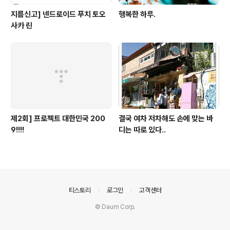
지름신고] 넨드로이드 푸치 토오
행복한 하루.
사카 린
제2회] 프로젝트 대한민국 200
결국 여차 저차해도 손에 맞는 바
9!!!!
디는 따로 있다..
의안내
티스토리
로그인
고객센터
© Daum Corp.