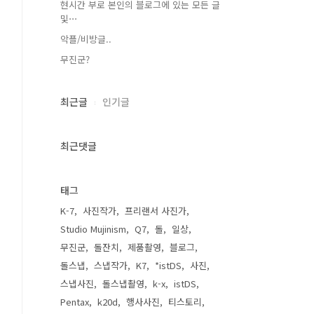
현시간 부로 본인의 블로그에 있는 모든 글
및⋯
악플/비방글..
무진군?
최근글
인기글
최근댓글
태그
K-7
사진작가
프리랜서 사진가
Studio Mujinism
Q7
돌
일상
무진군
돌잔치
제품촬영
블로그
돌스냅
스냅작가
K7
*istDS
사진
스냅사진
돌스냅촬영
k-x
istDS
Pentax
k20d
행사사진
티스토리