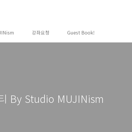
JINism
강좌요청
Guest Book!
y Studio MUJINism