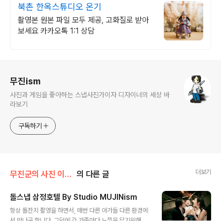
북촌 한옥스튜디오 온기
촬영본 원본 파일 모두 제공, 고화질로 받아
보세요 카카오톡 1:1 상담
로그 정보
무진ism
사진과 게임을 좋아하는 스냅사진가이자 디자이너의 세상 바
라보기
구독하기
더보기
무진군의 사진 이야기/Studio MUJINism
의 다른 글
돌스냅 삼정호텔 By Studio MUJINism
글 내용
항상 돌잔치 촬영을 하면서, 매번 다른 아가들 다른 환경에
서 만나곤 합니다. 그덕에 각 가족마다 느낌을 담기위해 집