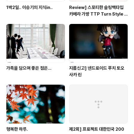
1박2일.. 이승기의 지식in..
Review] 스포티한 슬링백타입
카메라 가방 TTP Turn Style 2
0
가족을 담으며 좋은 점은...
지름신고] 넨드로이드 푸치 토오
사카 린
행복한 하루.
제2회] 프로젝트 대한민국 200