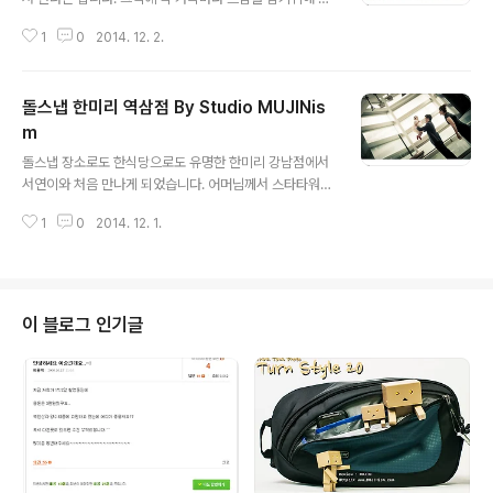
중하곤 하는데, 어머님 아버님을 포함해서 모든 가족들이
1
0
2014. 12. 2.
성원이를 많이 아끼는 사랑을 느낄 수 있었답니다. 돌스냅
으로 아무리 연출을 하려고 해도 그 기분과 감정까지는 연
출해 낼 수 없는 것이겠지요. 모든 가족 분들, 할머님 할아
돌스냅 한미리 역삼점 By Studio MUJINis
버님들도 너무나도 성원이를 많이 생각해 주시고 있는 마
음을 느낄 수 있었답니다.성원이의 형도 처음에는 좀 삐져
m
글 내용
있었지만, 결국 성원이랑 놀아주고 즐겁게 촬영을 해서 잘
돌스냅 장소로도 한식당으로도 유명한 한미리 강남점에서
마무리 된 듯 합니다. 행복이 넘치는 성원이네 가족을 담게
서연이와 처음 만나게 되었습니다. 어머님께서 스타타워에
되어 다시한번 감사함을 느낍니다. 더 많은 사진 보기 윤성
서 근무 하셔서 인지 촬영할때도 어색함 없이 촬영이 된 듯
원 @ 삼정호텔 By Studio MUJINism
1
0
2014. 12. 1.
합니다. 조금 아쉬웠던 것은 촬영 시간이 조금 촉박하게 진
행이 되어서, 더욱 많은 예쁜 사진들을 담아 드릴 수 있었을
텐데 하는 작은 아쉬움이 남더라구요.스타타워 주변부에서
촬영 보다는 오히려 계단이나 그런 곳에서 촬영이 좋았던
돌잔치 스냅 촬영이었던 듯 합니다.어머님께서 저의 블로
이 블로그 인기글
그에도 자주 들어와 주시고 또, 안좋은 소식에 걱정 까지 해
주셔서 얼마나 감사 한지 모르겠습니다. 돌잔치 사진을 보
정하면서 그날의 기억들이 새록 새록 하네요. 더 많은 사진
보기 장서연 @ 한미리 역삼점