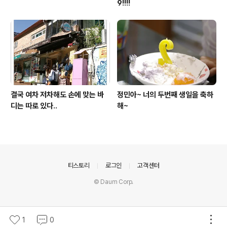
9!!!!
결국 여차 저차해도 손에 맞는 바
정민아~ 너의 두번째 생일을 축하
디는 따로 있다..
해~
의안내
티스토리
로그인
고객센터
© Daum Corp.
1
0