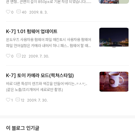
관 변형.. 큰변의 길이 850px로 기본 작성 되었습니다...
이사용기는 POPCO.net과 내용이 같습니다. 클릭해서 보
0
40
2009. 8. 3.
시면 깨지지 않게 보실 수 있습니다.
K-7] 1.01 펌웨어 업데이트
글 내용
윈도우즈 사용자용 펌웨어 파일 매킨토시 사용자용 펌웨어
파일 언어설정은 카메라 내에서 하니 패스.. 펌웨어 할 때는
배터리 완충해서 할 것.! (많이 남아 있음 괜찮지만 혹 모르
0
22
2009. 7. 30.
겠다 하는 분은 충전 하시기 바랍니다.) 과거 K10D / K20
D 펌업후 핀틀어짐 현상이 있었고 본인도 경험해 본바 안
하려 했으나, 떡밥에 낚였습니다. 1. SEL모드시 제어 방식
K-7] 토이 카메라 모드(픽쳐스타일)
변경(k20D식과 K7식의 선택이 가능하게 되었습니다.) 2.
글 내용
전반적 안정성 향상 (USA에는 빠져 있으나 일본 펜탁스에
바로 다른 특성의 렌즈와 색감을 만들어 버리는..=ㅅ=;..
서는 영문 페이지에도 써져 있습니다.) 네... 1번은 하든가
(같은 노출/조리개에서 세로로만 촬영.)
말든가 인데..2번은 "어머 이건 해야해!!!" 분위기라 =ㅅ=;
핀틀어짐이 생긴다 해도 나중일이고.. 일단 질렀습니다. 대
1
12
2009. 7. 30.
충 태스트 해본결과 별 이상은 없는듯 합니다....
이 블로그 인기글