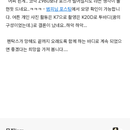
어찌 된게.. 코닥 Z980보다 포스가 떨어질지도 라는 생각이 불
현듯 드네요..ㅋㅋㅋ -
범피님 포스팅
에서 모양 확인이 가능합니
다. 여튼 개인 사진 활동은 K7으로 촬영은 K20D로 투바디(꿈의
구성이었는데.)로 결론이 났네요..하악 하악...
펜탁스가 망해도 끝까지 오래도록 함께 하는 바디로 계속 되었으
면 좋겠다는 희망을 가져 봅니다....
로그 정보