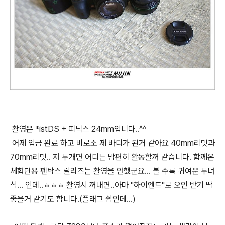
촬영은 *istDS + 피닉스 24mm입니다..^^
어제 입금 완료 하고 비로소 제 바디가 된거 같아요 40mm리밋과
70mm리밋.. 저 두개면 어디든 맘편히 활동할꺼 같습니다. 함께온
체험단용 펜탁스 릴리즈는 촬영을 안했군요... 볼 수록 귀여운 두녀
석... 인데..ㅎㅎㅎ 촬영시 꺼내면..아마 "하이엔드"로 오인 받기 딱
좋을거 같기도 합니다.(플래그 쉽인데...)