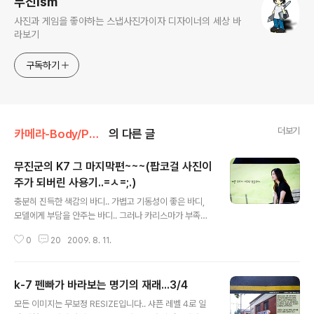
무진ism
사진과 게임을 좋아하는 스냅사진가이자 디자이너의 세상 바
라보기
구독하기
더보기
카메라-Body/PENTAX K-7 체험기
의 다른 글
무진군의 K7 그 마지막편~~~(팝코걸 사진이
주가 되버린 사용기..=ㅅ=;.)
글 내용
충분히 진득한 색감의 바디.. 가볍고 기동성이 좋은 바디,
모델에게 부담을 안주는 바디.. 그러나 카리스마가 부족한
바디.. 큰 렌즈에 끼워 지면 고목나무의 매미 되는 바디 ...
0
20
2009. 8. 11.
하드웨어 성능은 완성이나 소프트웨어가 불안정한 바디...
............................................. 뭐하나 안까칠한게 없는 바
디.... 그게 펜탁스 K7입니다.
k-7 펜빠가 바라보는 명기의 재래...3/4
글 내용
모든 이미지는 무보정 RESIZE입니다.. 샤픈 레벨 4로 일