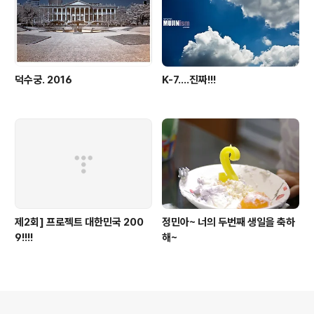
덕수궁. 2016
K-7....진짜!!!
제2회] 프로젝트 대한민국 200
정민아~ 너의 두번째 생일을 축하
9!!!!
해~
의안내