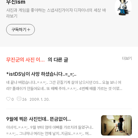
무진ism
사진과 게임을 좋아하는 스냅사진가이자 디자이너의 세상 바
라보기
구독하기
더보기
무진군의 사진 이야기
의 다른 글
*istDS님이 사망 하셨습니다..=_=;..
글 내용
네 끝나 버렸습니다..=ㅅ=;.. 그간 끈질기게 살아 남으시던 DS... 오늘 보니 어
라? 플래쉬가 안들어오네.. 또 배째 주마..=ㅅ=;.. 4번째 배를 가르는 것 이었군
요..... 오늘따라 나사 하나도 맛이 가 있어서 정말 힘겹게 박살을 냈습니다..(그
0
26
2009. 1. 20.
것 덕에 케이스에 큰 상처가 ..=ㅅ=;) 그리고 열심히 작업 중..=ㅅ=;.. 그러다가,
DS보다도 제가 먼저 갈뻔 했지요....(사실 과장..) 문제는 플래쉬에 계속적으로
콘덴서에 승압된 전류가 충전 되어 있던 상태 였습니다..(배터리를 전부 빼고도
9월에 찍은 사진인데.. 뜬금없이...
플래쉬가 안터지니 당연한 결과였죠..(억지로 터트리는 법을 몰랐으니...=ㅅ=;..
글 내용
강제 발광을 할 줄 알았으면 그정도 상황 까지는 안갔을텐데요..흑...) 플래쉬를
이녀석..=ㅅ=;.. 9월 부터 엄마 아빠를 가르치려 들었구나..
올려 놔야만 분해가 가능했으니 풀 충전..
=ㅅ=;... 그나저나 머리는 언제 날지..지금도..=ㅅ=;.. 머리