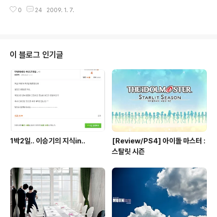
가 너무 연해~~;ㅂ;.. 흑.. 가끔 그려 버릴까 라는 생각도 드
0
24
2009. 1. 7.
는 우리 정민이..ㅎㅎ 새벽에 작업하다가 이녀석 사진에 웃
음 짓게 되는... 지금 잘 자고 있습니다..ㅎㅎㅎ 사실 요즘 정
민이 사진을 올린적이 거의 없다 보니..갑자기 올리고 싶어
진것입니다..ㅎㅎ 스캔한지 3개월 묵은 묵은지 사진...ㅎㅎ
확실히 pentax MZ-3와 40mm리밋의 조합으로 풀프레
이 블로그 인기글
임 샷은.. 완벽하다랄까..=ㅅ=;.. 50mm가 사람눈과 같은
화각으로 보여주는 반면 40mm어라 조금 시원한.. 둘러
보는 느낌.. 그래서 인지 40mm 풀프레임 사진 같은경우
는 둘러 보는 기분이다..^^;....
1박2일.. 이승기의 지식in..
[Review/PS4] 아이돌 마스터 :
스탈릿 시즌