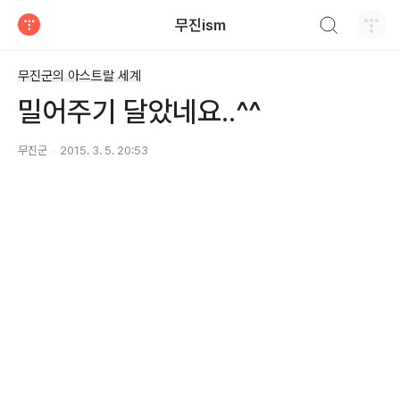
검색하기
무진ism
티스토리
무진군의 아스트랄 세계
밀어주기 달았네요..^^
무진군
2015. 3. 5. 20:53