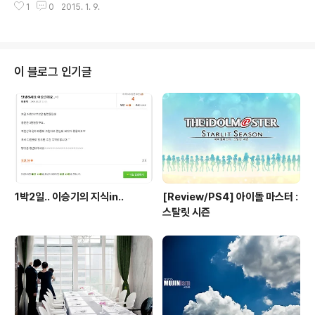
는... 결과물....ㄷㄷ) 구입 문의 : www.bambola-world.
1
0
2015. 1. 9.
좋아 하는 일 이외에 무신경한 그리고 파고들기의 끝(?)을
com 희 작가님 블로그 :..
보는 타입의 인간을 뜻하기도 하죠.그게 히키코모리와 전
문지식을 쌓은 만큼 알 수 없는 소릴 내뱉고 다니는 등의 일
반 사람이 보기엔 기괴한(?) 행동 양식이 합쳐 져서 그리고
중2병이 양념으로 포함 되고 미소녀덕후들이 일반적으로
이 블로그 인기글
많이 알려진.... 캐릭터화 되어있지만..사실 오타쿠는 그 종
류가 많죠..카메라 덕후 부터 시작해서 밀덕도 있고.. 뭐 여
튼 폭넓게 보면 매니아지요..성공한 덕후는 "능력자" 칭호
를 얻으면서 걍 달인이 되지만 아닌 경우는, 위의 나열한 음
성적이고 부정적인..
1박2일.. 이승기의 지식in..
[Review/PS4] 아이돌 마스터 :
스탈릿 시즌