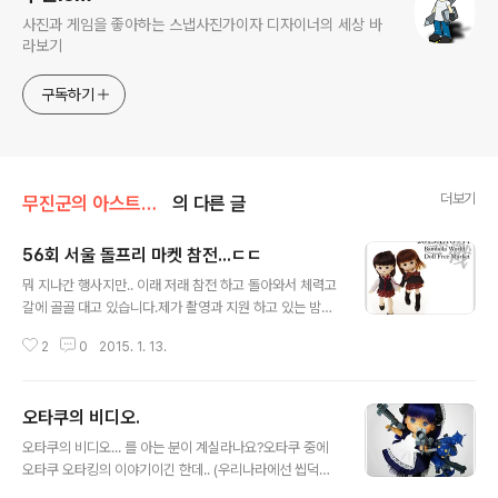
사진과 게임을 좋아하는 스냅사진가이자 디자이너의 세상 바
라보기
구독하기
더보기
무진군의 아스트랄 세계
의 다른 글
56회 서울 돌프리 마켓 참전...ㄷㄷ
글 내용
뭐 지나간 행사지만.. 이래 저래 참전 하고 돌아와서 체력고
갈에 골골 대고 있습니다.제가 촬영과 지원 하고 있는 밤볼
라월드의 첫 돌프리 참여 였네요.. 사람들 반응이 좋아서 다
2
0
2015. 1. 13.
행이랄까...블랜키가 인기가 나쁘진 않았습니다.. 여러 컨셉
등의 회의가 있었는데 ㅎㅎㅎ 1. 손 덜대고 제작이 가능한
인형. 2. 이미지 마구 변하는 인형 3. 우리집 공주 닮은 인
오타쿠의 비디오.
형...응?....해서 나왔......ㄷㄷㄷ뭐 여튼 전의 포스팅에서도
글 내용
썼지만.. 오덕의 끝은 씹덕이 아니라.. 성공한 오덕이 되는
오타쿠의 비디오... 를 아는 분이 계실라나요?오타쿠 중에
거쥬.. 레진으로 제작 되었고.. 신발류는 고무...ㄷㄷ(이거
오타쿠 오타킹의 이야기이긴 한데.. (우리나라에선 씹덕십
복제에 엄청 뛰어 다닌 기억이... 믿음 가는 업체의 믿음 가
덕 이란 표현을 쓰지만..)사실 おたく라는 표현은 자기가