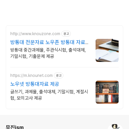
http://www.knouzone.com
광고
방통대 전문자료 노우존 방통대 자료포
털 NO.1
방통대 중간과제물, 주관식시험, 출석대체,
기말시험, 기출문제 제공
https://m.knounet.com
광고
노우넷 방통대자료 제공
글쓰기, 과제물, 출석대체, 기말시험, 계절시
험, 모의고사 제공
로그 정보
무진ism