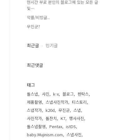
현시간 부로 본인의 블로그에 있는 모든 글
및⋯
악플/비방글..
무진군?
최근글
인기글
최근댓글
태그
돌스냅
사진
k-x
블로그
펜탁스
제품촬영
스냅사진작가
티스토리
스냅작가
k20d
무진군
스냅
사진작가
돌잔치
K7
행사사진
돌스냅촬영
Pentax
istDS
baby.Mujinism.com
스냅사진