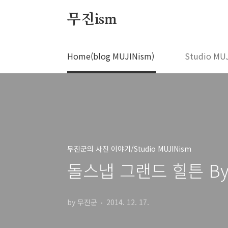
본문 바로가기
무진ism
Home(blog MUJINism)
Studio MU
무진군의 사진 이야기/Studio MUJINism
돌스냅 그랜드 힐튼 By S
by 무진군
2014. 12. 17.