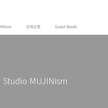
JINism
강좌요청
Guest Book!
tudio MUJINism