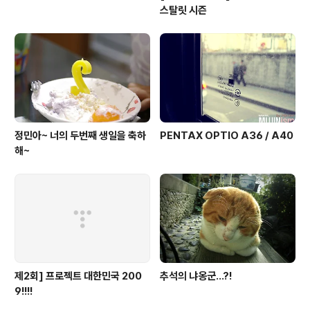
스탈릿 시즌
정민아~ 너의 두번째 생일을 축하
PENTAX OPTIO A36 / A40
해~
제2회] 프로젝트 대한민국 200
추석의 냐옹군...?!
9!!!!