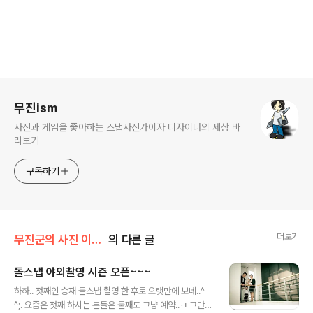
로그 정보
무진ism
사진과 게임을 좋아하는 스냅사진가이자 디자이너의 세상 바
라보기
구독하기
더보기
무진군의 사진 이야기
의 다른 글
돌스냅 야외촬영 시즌 오픈~~~
글 내용
하하.. 첫째인 승재 돌스냅 촬영 한 후로 오랫만에 보네..^
^;. 요즘은 첫째 하시는 분들은 둘째도 그냥 예약..ㅋ 그만큼