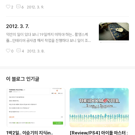
인정 받는 것이니 기분 좋은 봄시즌의 시작~ 조금 아쉬운
2
6
2012. 3. 9.
건 역시나 새싹이 많이 안나서..;ㅂ; 흐흑.. 푸르른 계절의 야
외촬영이 즐겁긴 하다. 낮에 야외 촬영하고 우리집 공주님
유치원에서 픽업 밥먹이고... 야간 돌잔치 촬영가고..@_
2012. 3. 7.
@;; 오늘은 바쁘네 정말..
글 내용
약간의 일이 있다 보니 19일까지 마쳐야 하는.. 촬영스케
쥴...인테리어 공사겸 해서 작업을 진행하다 보니 일이 조금
더뎌 지는 중. 이제는 그냥 내가 자세 잡고 내가 촬영하고..
0
4
2012. 3. 8.
ㅋㅋㅋ 그래도 생각보다 퀄리티있게 나오고 있는거 같아서
기분이좋다. 테스트겸 새렌즈로 촬영해 봤는데 이건 이거
대로 느낌이 괜찮은듯.. 다가가다 보면.. 렌즈알에 닿을꺼
같지만... 선예도나 표현력 전부 발군.. 작업완료까지 11일
남았으니 고생하시게!!! PS: 미친듯이 백업중.. 보정도 밀린
이 블로그 인기글
데다가.. 와이프는 투병중이고.. 딸아이와 나만 똑 떨어진
느낌..뭔가 잘 못해주는게 아닐까 싶기도 하고.. 끄응. 근데
인생살이 다 그런거 아니겠어~ 좋은일 있다 나쁜일도 있고
또 좋은일 있고.. 2012년은 해퓌 위어~~~ 따놓은 당상?..
1박2일.. 이승기의 지식in..
[Review/PS4] 아이돌 마스터 :