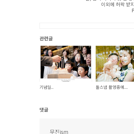
이외에 허락 받지
관련글
기념일..
돌스냅 촬영중에...
댓글
무진ism