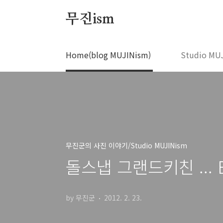
본문 바로가기
무진ism
Home(blog MUJINism)
Studio MU
무진군의 사진 이야기/Studio MUJINism
돌스냅 그랜드키친 ... By
by 무진군
2012. 2. 23.