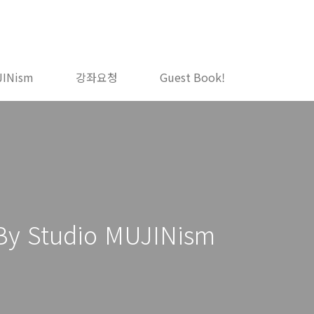
JINism
강좌요청
Guest Book!
 Studio MUJINism