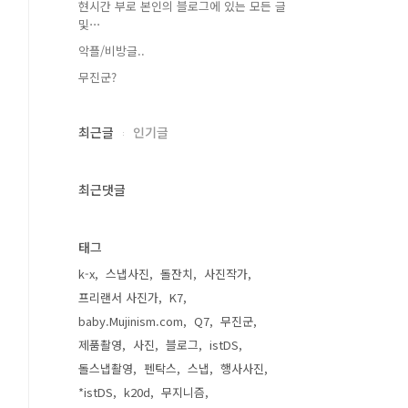
현시간 부로 본인의 블로그에 있는 모든 글
및⋯
악플/비방글..
무진군?
최근글
인기글
최근댓글
태그
k-x
스냅사진
돌잔치
사진작가
프리랜서 사진가
K7
baby.Mujinism.com
Q7
무진군
제품촬영
사진
블로그
istDS
돌스냅촬영
펜탁스
스냅
행사사진
*istDS
k20d
무지니즘